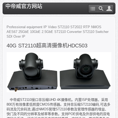
中帝威官方网站
Professional equipment
IP Video
ST2110
ST2022
RTP
NMOS
AES67
25GbE
10GbE
2.5GbE
ST2110 Converter
ST2110 Switcher
SDI Over IP
40G ST2110超高清摄像机HDC503
中帝威ST2110接口非压缩UHD 4K摄像机。内置ISP处理器，采用
800万有效像素低照度CMOS传感器。支持非压缩ST2110编码,可选多
码流及冗余码流,通过NMOS管理ST2110参数及管理传感器的增益、
快门及不同的分辨率及帧率等参数。支持POE供电及外部供电的双电