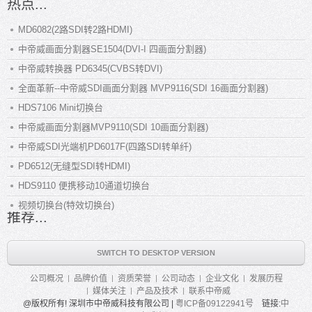
热点...
MD6082(2路SDI转2路HDMI)
中帝威画面分割器SE1504(DVI-I 四画面分割器)
中帝威转换器 PD6345(CVBS转DVI)
全面革新--中帝威SDI画面分割器 MVP9116(SDI 16画面分割器)
HDS7106 Mini切换台
中帝威画面分割器MVP9110(SDI 10画面分割器)
中帝威SDI光端机PD6017F(四路SDI转单纤)
PD6512(无缝型SDI转HDMI)
HDS9110 便携移动10通道切换台
视频切换台(特效切换台)
推荐...
SWITCH TO DESKTOP VERSION
公司概况
品牌价值
资质荣誉
公司动态
企业文化
发展历程
媒体关注
产品及技术
联系中帝威
@版权所有! 深圳市中帝威科技有限公司 |
粤ICP备09122941号
链接:
中