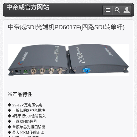
中帝威官方网站
中帝威SDI光端机PD6017F(四路SDI转单纤)
※
产品特性
◆
5V-12V
宽电压供电
◆
可拆卸的
SFP
光模块
◆
4
路
串行
SDI
信号输入
◆ 可选
RS485
信号
◆ 单模单芯光接口输出
◆ 最大
40KM
传输距离