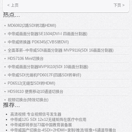
< 上页
下页 >
热点...
MD6082(2路SDI转2路HDMI)
中帝威画面分割器SE1504(DVI-I 四画面分割器)
中帝威转换器 PD6345(CVBS转DVI)
全面革新--中帝威SDI画面分割器 MVP9116(SDI 16画面分割器)
HDS7106 Mini切换台
中帝威画面分割器MVP9110(SDI 10画面分割器)
中帝威SDI光端机PD6017F(四路SDI转单纤)
PD6512(无缝型SDI转HDMI)
HDS9110 便携移动10通道切换台
视频切换台(特效切换台)
推荐...
高清视频:专业视频信号发生器
中帝威12G SDI 12x12无缝矩阵在医疗中应用
中帝威即将参加73届中国教育装备展
中帝威国产切换台-4SDI+2HDMI+录制/推流/抠像+6通道导播台