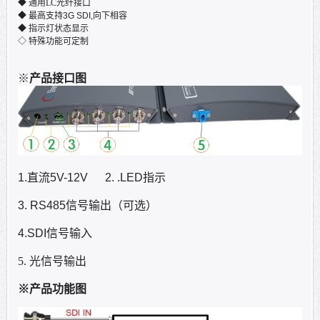
◆ 通用
LC
光纤
接口
◆
最高支持
3G SDI,
向下相容
◆ 指示灯状态显示
◇
特殊功能可定制
※
产品接口图
1.
直流
5V-12V 2. .LED
指示
3. RS485
信号输出（可选）
4.SDI
信号输入
5.
光信号输出
※产品功能图