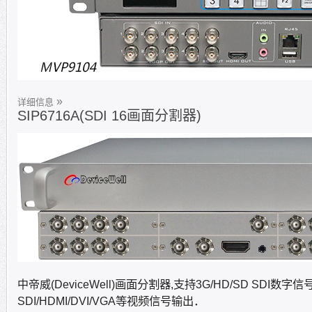
详细信息
SIP6716A(SDI 16画面分割器)
画面分割器,
支持3G/HD/SD SDI数
中帝威(DeviceWell)
SDI/HDMI/DVI/VGA等视频信号输出．